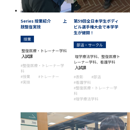
Series 授業紹介 上
第59回全日本学生ボディ
肢整復実技
ビル選手権大会で本学学
生が健闘！
授業
部活・サークル
整復医療・トレーナー学科
理学療法学科、整復医療ト
入試課
レーナー学科、看護学科
#整復医療・トレーナー学
入試課
科
#授業
#トレーナー
#表彰
#部活
#実技
#看護学科
#整復医療・トレーナー学
科
#理学療法学科