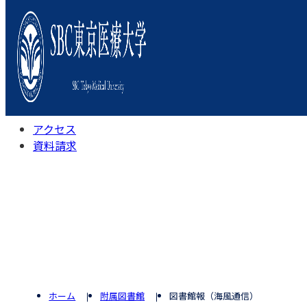
本学について
学びの特色
学部・学科
キャンパスライフ
入試情報
受験相談会
アクセス
資料請求
ホーム
附属図書館
図書館報（海風通信）