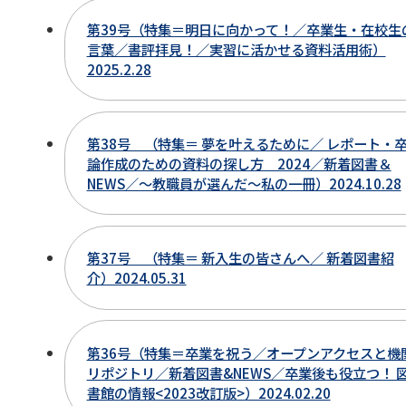
第39号（特集＝明日に向かって！／卒業生・在校生
言葉／書評拝見！／実習に活かせる資料活用術）
2025.2.28
第38号 （特集＝ 夢を叶えるために／ レポート・
論作成のための資料の探し方 2024／新着図書＆
NEWS／～教職員が選んだ～私の一冊）2024.10.28
第37号 （特集＝ 新入生の皆さんへ／ 新着図書紹
介）2024.05.31
第36号（特集＝卒業を祝う／オープンアクセスと機
リポジトリ／新着図書&NEWS／卒業後も役立つ！ 
書館の情報<2023改訂版>）2024.02.20