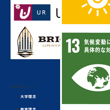
本学について
大学理念
教育理念