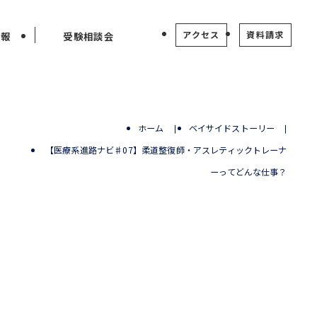
アクセス
資料請求
情報
受験相談会
ホーム
ベイサイドストーリー
【医療系進路ナビ♯07】柔道整復師・アスレティックトレーナ
ー
ーってどんな仕事？