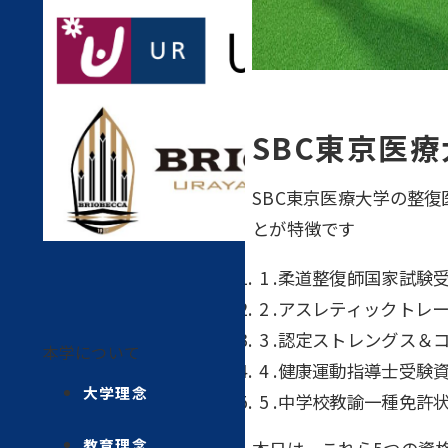
SBC東京医
SBC東京医療大学の整
とが特徴です
柔道整復師国家試験受
アスレティックトレー
認定ストレングス＆コ
本学について
健康運動指導士受験資
大学理念
中学校教諭一種免許
教育理念