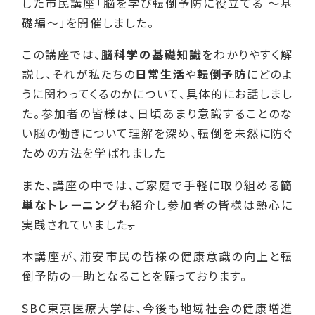
した市民講座「脳を学び転倒予防に役立てる ～基
礎編～」を開催しました。
この講座では、
脳科学の基礎知識
をわかりやすく解
説し、それが私たちの
日常生活
や
転倒予防
にどのよ
うに関わってくるのかについて、具体的にお話しまし
た。参加者の皆様は、日頃あまり意識することのな
い脳の働きについて理解を深め、転倒を未然に防ぐ
ための方法を学ばれました
また、講座の中では、ご家庭で手軽に取り組める
簡
単なトレーニング
も紹介し参加者の皆様は熱心に
実践されていました
。
本講座が、浦安市民の皆様の健康意識の向上と転
倒予防の一助となることを願っております。
SBC東京医療大学は、今後も地域社会の健康増進