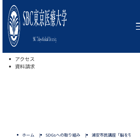
本学について
学びの特色
学部・学科
キャンパスライフ
入試情報
受験相談会
アクセス
資料請求
ホーム
SDGsへの取り組み
浦安市民講座「脳を学び転