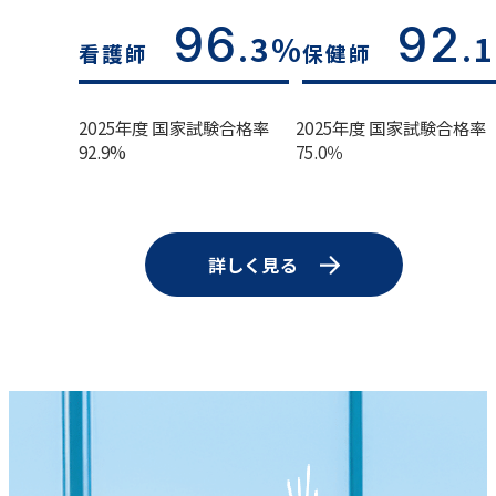
96
92
.3%
.
看護師
保健師
2025年度 国家試験合格率
2025年度 国家試験合格率
92.9%
75.0％
詳しく見る