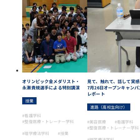
オリンピック金メダリスト・
見て、触れて、話して実感
永瀬貴規選手による特別講演
7月26日オープンキャンパ
レポート
授業
進路（高校生向け）
#看護学科
#整復医療・トレーナー学科
#美容医療
#看護学科
#整復医療・トレーナー学科
#理学療法学科
#授業
#理学療法学科