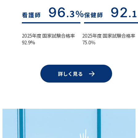
96
92
.3%
.
看護師
保健師
2025年度 国家試験合格率
2025年度 国家試験合格率
92.9%
75.0％
詳しく見る