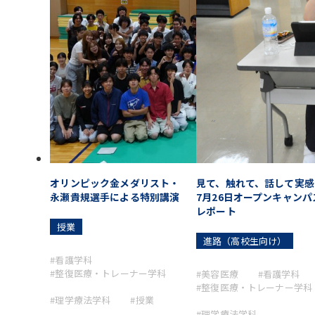
オリンピック金メダリスト・
見て、触れて、話して実感
永瀬貴規選手による特別講演
7月26日オープンキャンパ
レポート
授業
進路（高校生向け）
#看護学科
#整復医療・トレーナー学科
#美容医療
#看護学科
#整復医療・トレーナー学科
#理学療法学科
#授業
#理学療法学科