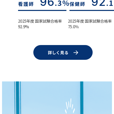
96
92
.3%
.
看護師
保健師
2025年度 国家試験合格率
2025年度 国家試験合格率
92.9%
75.0％
詳しく見る