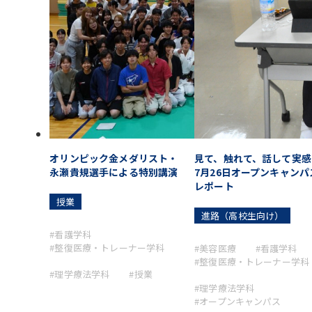
オリンピック金メダリスト・
見て、触れて、話して実感
永瀬貴規選手による特別講演
7月26日オープンキャンパ
レポート
授業
進路（高校生向け）
#看護学科
#整復医療・トレーナー学科
#美容医療
#看護学科
#整復医療・トレーナー学科
#理学療法学科
#授業
#理学療法学科
#オープンキャンパス