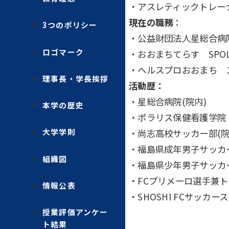
・アスレティックトレー
現在の職務
：
3つのポリシー
・公益財団法人星総合病
ロゴマーク
・おおまちてらす SPOL
・ヘルスプロおおまち 
理事長・学長挨拶
活動歴：
・星総合病院(院内)
本学の歴史
・ポラリス保健看護学院
大学学則
・尚志高校サッカー部(院
・福島県成年男子サッカー
組織図
・福島県少年男子サッカ
・FCプリメーロ選手兼
情報公表
・SHOSHI FCサッカ
授業評価アンケー
ト結果