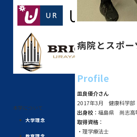
病院とスポー
Profile
皿良優介さん
2017年3月 健康科学
本学について
出身校
：福島県 尚志高
大学理念
取得資格
：
・理学療法士
教育理念