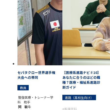
セパタクロー世界選手権
【医療系進路ナビ♯10】
大会への帯同
あなたに合うのはどの職
種？医療・福祉系進路診
断ガイド
教員
整復医療・トレーナー学
進路（高校生向け）
科 助手
関 駿斗
#看護学科