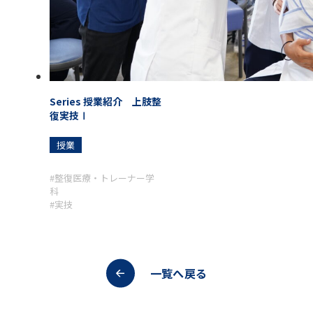
Series 授業紹介 上肢整
復実技Ⅰ
授業
#整復医療・トレーナー学
科
#実技
一覧へ戻る