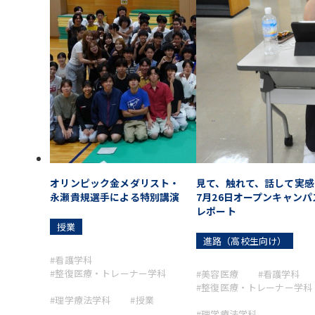
オリンピック金メダリスト・
見て、触れて、話して実感
永瀬貴規選手による特別講演
7月26日オープンキャンパ
レポート
授業
進路（高校生向け）
#看護学科
#整復医療・トレーナー学科
#美容医療
#看護学科
#整復医療・トレーナー学科
#理学療法学科
#授業
#理学療法学科