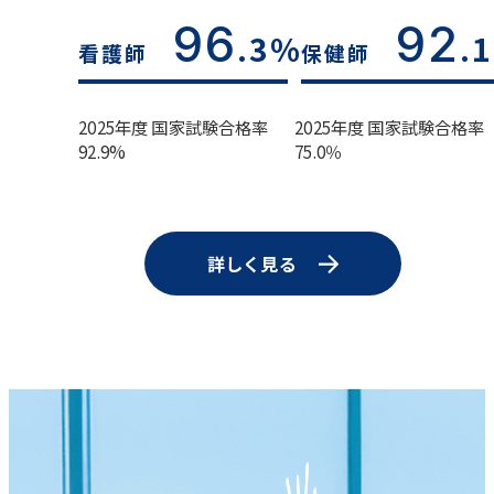
96
92
.3%
.
看護師
保健師
2025年度 国家試験合格率
2025年度 国家試験合格率
92.9%
75.0％
詳しく見る