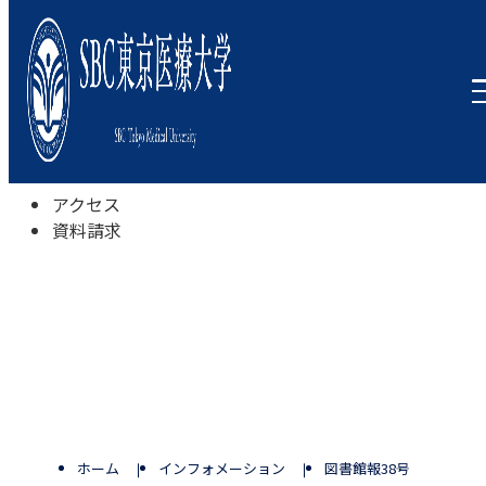
本学について
学びの特色
学部・学科
キャンパスライフ
入試情報
受験相談会
アクセス
資料請求
ホーム
インフォメーション
図書館報38号