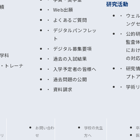
研究活動
績
Web出願
ウェ
よくあるご質問
ング
デジタルパンフレッ
公的
ト
監査
デジタル募集要項
にお
学科
の対
過去の入試結果
・トレーナ
研究
入学予定者の皆様へ
プト
過去問題の公開
学術
資料請求
お問い合わ
学校の先生
卒
リ
せ
方へ
医