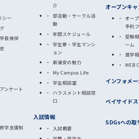
介
オープンキャ
部活動・サークル活
リシー
オー
動
予約
ク
年間スケジュール
受験
学長挨拶
学生寮・学生マンシ
ーム
史
ョン
進学
新浦安の魅力
WEB 
My Campus Life
インフォメー
学生相談室
アンケート
ハラスメント相談窓
ベイサイドス
口
入試情報
SDGsへの取
修学支援制
入試概要
学費・奨学金