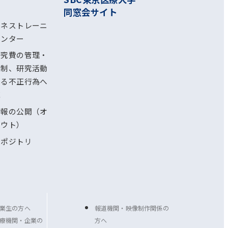
同窓会サイト
ルネストレーニ
センター
研究費の管理・
体制、研究活動
ける不正行為へ
応
情報の公開（オ
アウト）
リポジトリ
業生の方へ
報道機関・映像制作関係の
療機関・企業の
方へ