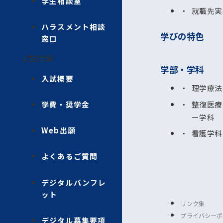
学生相談室
就職先実
ハラスメント相談
学びの特色
窓口
入試情報
学部・学科
入試概要
理学療法
整復医療
学費・奨学金
ー学科
Web出願
看護学科
よくあるご質問
デジタルパンフレ
ット
リンク集
プライバシーポ
デジタル募集要項