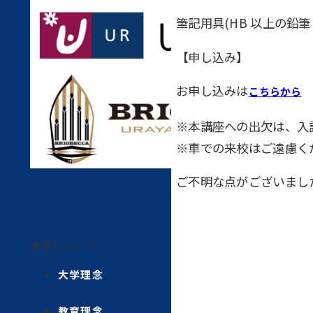
筆記用具(HB 以上の鉛
【申し込み】
お申し込みは
こちらから
※本講座への出欠は、入
※車での来校はご遠慮く
ご不明な点がございましたら
本学について
大学理念
教育理念