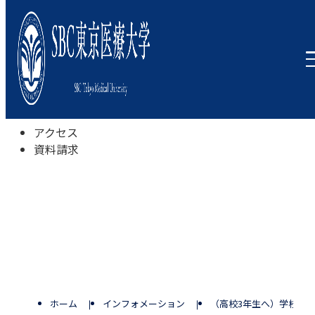
本学について
学びの特色
学部・学科
キャンパスライフ
入試情報
受験相談会
アクセス
資料請求
ホーム
インフォメーション
（高校3年生へ）学校推薦