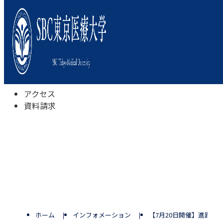
本学について
学びの特色
学部・学科
キャンパスライフ
入試情報
受験相談会
アクセス
資料請求
ホーム
インフォメーション
【7月20日開催】進路