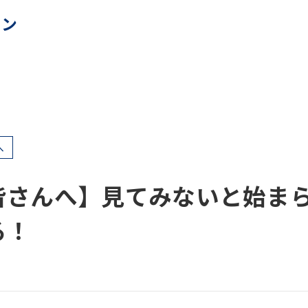
ョン
へ
皆さんへ】見てみないと始ま
る！