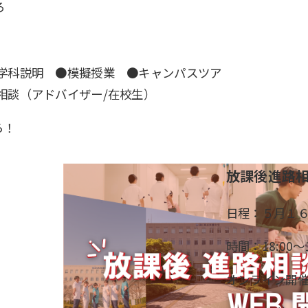
ろ
学科説明 ●模擬授業 ●キャンパスツア
相談（アドバイザー/在校生）
ら！
放課後進路相
日程：５月１
時間：18:00～
オンライン開