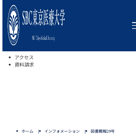
本学について
学びの特色
学部・学科
キャンパスライフ
入試情報
受験相談会
アクセス
資料請求
ホーム
インフォメーション
図書館報29号