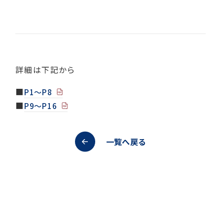
詳細は下記から
■
P1～P8
■
P9～P16
一覧へ戻る
オープンキャンパス
資料請求
アクセス