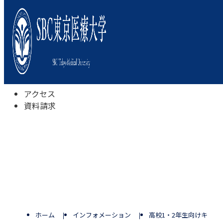
本学について
学びの特色
学部・学科
キャンパスライフ
入試情報
受験相談会
アクセス
資料請求
ホーム
インフォメーション
高校1・2年生向けキャ