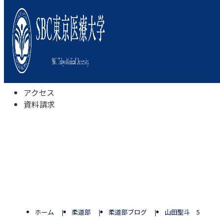
本学について
学びの特色
学部・学科
キャンパスライフ
入試情報
受験相談会
アクセス
資料請求
ホーム
柔道部
柔道部ブログ
山田聖斗 5