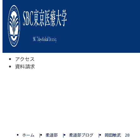
本学について
学びの特色
学部・学科
キャンパスライフ
入試情報
受験相談会
アクセス
資料請求
ホーム
柔道部
柔道部ブログ
岡田敏武 28