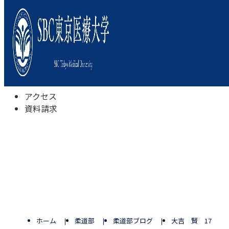
本学について
学びの特色
学部・学科
キャンパスライフ
入試情報
受験相談会
アクセス
資料請求
ホーム
柔道部
柔道部ブログ
大吉 賢 17