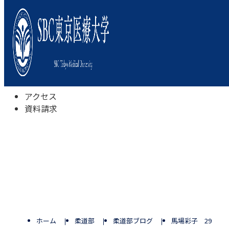
本学について
学びの特色
学部・学科
キャンパスライフ
入試情報
受験相談会
アクセス
資料請求
ホーム
柔道部
柔道部ブログ
馬場彩子 29