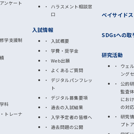
アンケート
ハラスメント相談窓
ベイサイドス
口
入試情報
SDGsへの取
修学支援制
入試概要
学費・奨学金
研究活動
績
Web出願
ウェ
よくあるご質問
ング
デジタルパンフレッ
公的
ト
監査
デジタル募集要項
にお
学科
の対
過去の入試結果
・トレーナ
研究
入学予定者の皆様へ
プト
過去問題の公開