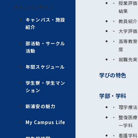
授業評価
キャンパスライフ
結果
キャンパス・施設
教員紹介
紹介
大学評価
高等教育
部活動・サークル
度
活動
就職先実
年間スケジュール
学びの特色
学生寮・学生マン
ション
学部・学科
新浦安の魅力
理学療法
整復医療
My Campus Life
ー学科
看護学科