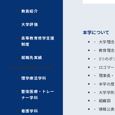
教員紹介
大学評価
本学について
高等教育修学支援
大学理念
制度
教育理念
就職先実績
3つのポ
ロゴマー
学びの特色
学部・学科
理事長・
理学療法学科
本学の歴
整復医療・トレー
大学学則
ナー学科
組織図
情報公表
看護学科