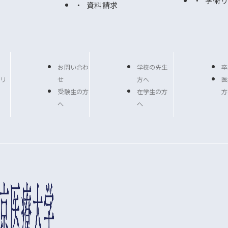
学術
資料請求
お問い合わ
学校の先生
卒
リ
せ
方へ
医
受験生の方
在学生の方
方
へ
へ