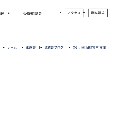
アクセス
資料請求
情報
受験相談会
ホーム
柔道部
柔道部ブログ
OG 小國(旧姓宮本)樹理