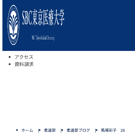
本学について
学びの特色
学部・学科
キャンパスライフ
入試情報
受験相談会
アクセス
資料請求
ホーム
柔道部
柔道部ブログ
馬場彩子 26