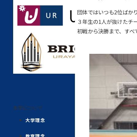
団体ではいつも2位ばか
３年生の1人が抜けたチ
初戦から決勝まで、すべ
本学について
大学理念
教育理念