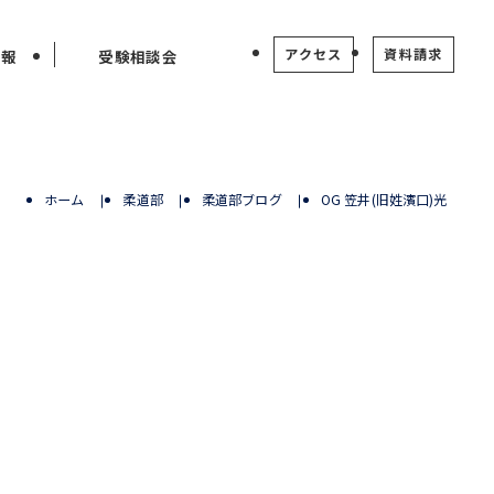
アクセス
資料請求
情報
受験相談会
ホーム
柔道部
柔道部ブログ
OG 笠井(旧姓濱口)光