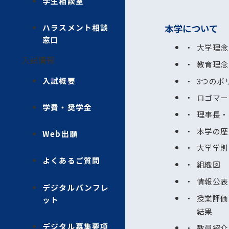
学生相談室
ハラスメント相談
本学について
窓口
大学理念
入試情報
教育理念
入試概要
3つのポ
ロゴマー
学費・奨学金
理事長・
本学の歴
Web出願
大学学則
よくあるご質問
組織図
情報公表
デジタルパンフレ
授業評価
ット
結果
デジタル募集要項
教員紹介