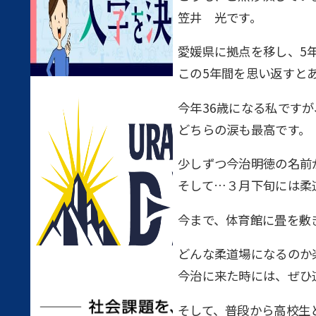
笠井 光です。
愛媛県に拠点を移し、5
この5年間を思い返すと
今年36歳になる私です
どちらの涙も最高です。
少しずつ今治明徳の名前
そして…３月下旬には柔道
今まで、体育館に畳を敷
どんな柔道場になるのか楽
今治に来た時には、ぜひ道
そして、普段から高校生