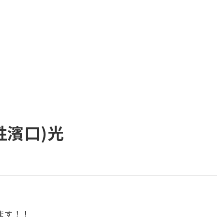
姓濱口)光
ます！！