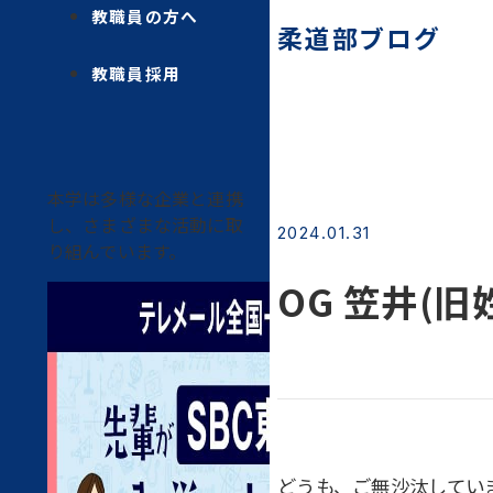
教職員の方へ
柔道部ブログ
教職員採用
本学は多様な企業と連携
し、さまざまな活動に取
2024.01.31
り組んでいます。
OG 笠井(旧
どうも、ご無沙汰してい