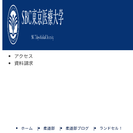
本学について
学びの特色
学部・学科
キャンパスライフ
入試情報
受験相談会
アクセス
資料請求
ホーム
柔道部
柔道部ブログ
ランドセル！