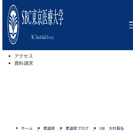
本学について
学びの特色
学部・学科
キャンパスライフ
入試情報
受験相談会
アクセス
資料請求
ホーム
柔道部
柔道部ブログ
OB 大村昌弘