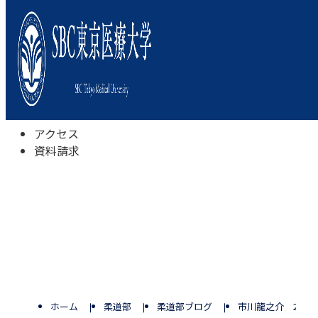
本学について
学びの特色
学部・学科
キャンパスライフ
入試情報
受験相談会
アクセス
資料請求
ホーム
柔道部
柔道部ブログ
市川龍之介 20