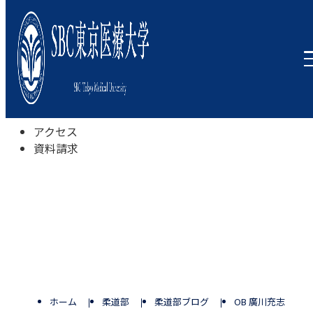
本学について
学びの特色
学部・学科
キャンパスライフ
入試情報
受験相談会
アクセス
資料請求
ホーム
柔道部
柔道部ブログ
OB 廣川充志