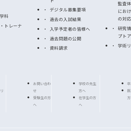
ト
監査
デジタル募集要項
にお
学科
の対
過去の入試結果
・トレーナ
研究
入学予定者の皆様へ
プト
過去問題の公開
学術
資料請求
お問い合わ
学校の先生
卒
リ
せ
方へ
医
受験生の方
在学生の方
方
へ
へ