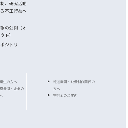
体制、研究活動
ける不正行為へ
応
情報の公開（オ
アウト）
リポジトリ
業生の方へ
報道機関・映像制作関係の
療機関・企業の
方へ
へ
寄付金のご案内