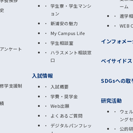
学長挨拶
学生寮・学生マンシ
ーム
史
ョン
進学
新浦安の魅力
WEB 
My Campus Life
インフォメー
学生相談室
アンケート
ハラスメント相談窓
ベイサイドス
口
入試情報
SDGsへの取
修学支援制
入試概要
学費・奨学金
研究活動
績
Web出願
ウェ
よくあるご質問
ング
デジタルパンフレッ
公的