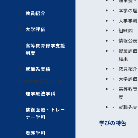
理事長・
本学の歴
教員紹介
大学学則
大学評価
組織図
情報公表
高等教育修学支援
授業評価
制度
結果
教員紹介
就職先実績
大学評価
学びの特色
学部・学科
高等教育
理学療法学科
度
就職先実
整復医療・トレー
ナー学科
学びの特色
看護学科