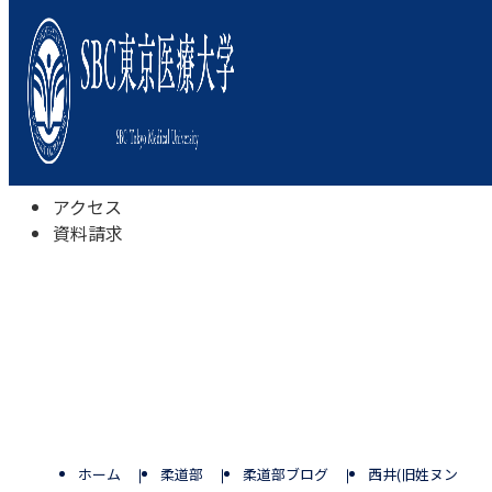
本学について
学びの特色
学部・学科
キャンパスライフ
入試情報
受験相談会
アクセス
資料請求
ホーム
柔道部
柔道部ブログ
西井(旧姓ヌンイラ)