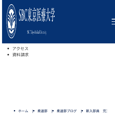
本学について
学びの特色
学部・学科
キャンパスライフ
入試情報
受験相談会
アクセス
資料請求
ホーム
柔道部
柔道部ブログ
新入部員 児玉ひ