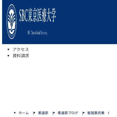
本学について
学びの特色
学部・学科
キャンパスライフ
入試情報
受験相談会
アクセス
資料請求
ホーム
柔道部
柔道部ブログ
能智亜衣美 60