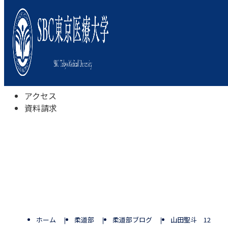
本学について
学びの特色
学部・学科
キャンパスライフ
入試情報
受験相談会
アクセス
資料請求
ホーム
柔道部
柔道部ブログ
山田聖斗 12