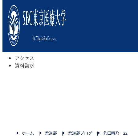
本学について
学びの特色
学部・学科
キャンパスライフ
入試情報
受験相談会
アクセス
資料請求
ホーム
柔道部
柔道部ブログ
粂田晴乃 22