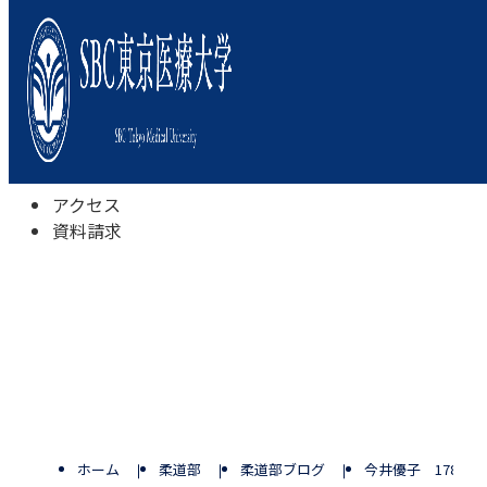
本学について
学びの特色
学部・学科
キャンパスライフ
入試情報
受験相談会
アクセス
資料請求
ホーム
柔道部
柔道部ブログ
今井優子 178