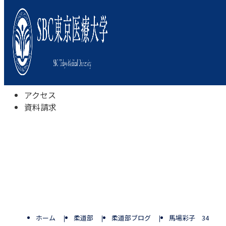
本学について
学びの特色
学部・学科
キャンパスライフ
入試情報
受験相談会
アクセス
資料請求
ホーム
柔道部
柔道部ブログ
馬場彩子 34