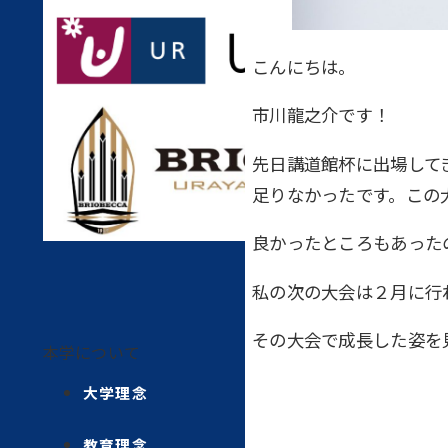
こんにちは。
市川龍之介です！
先日講道館杯に出場して
足りなかったです。この
良かったところもあった
私の次の大会は２月に行
その大会で成長した姿を
本学について
大学理念
教育理念