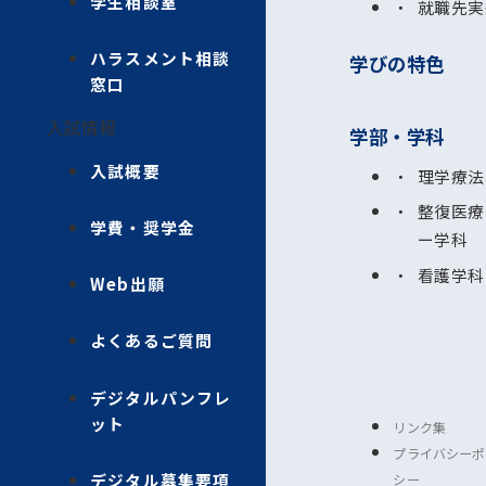
学生相談室
就職先実
ハラスメント相談
学びの特色
窓口
入試情報
学部・学科
入試概要
理学療法
整復医療
学費・奨学金
ー学科
看護学科
Web出願
よくあるご質問
デジタルパンフレ
ット
リンク集
プライバシーポ
デジタル募集要項
シー