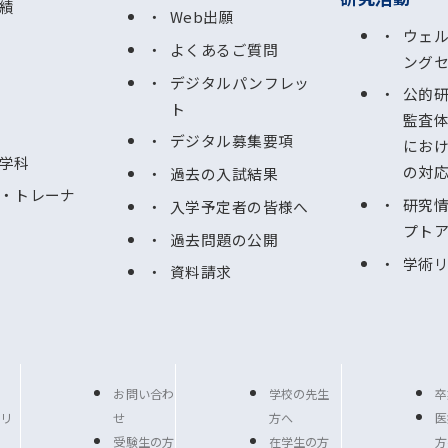
績
Web出願
ウェ
よくあるご質問
ング
デジタルパンフレッ
公的
ト
監査
デジタル募集要項
にお
学科
の対
過去の入試結果
・トレーナ
研究
入学予定者の皆様へ
プト
過去問題の公開
学術
資料請求
お問い合わ
学校の先生
卒
リ
せ
方へ
医
受験生の方
在学生の方
方