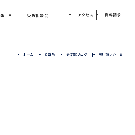
アクセス
資料請求
情報
受験相談会
ホーム
柔道部
柔道部ブログ
市川龍之介 8