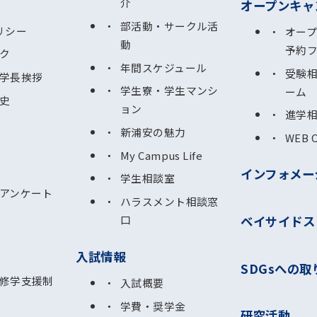
介
オープンキャ
部活動・サークル活
リシー
オー
動
予約
ク
年間スケジュール
受験
学長挨拶
学生寮・学生マンシ
ーム
史
ョン
進学
新浦安の魅力
WEB 
My Campus Life
インフォメー
学生相談室
アンケート
ハラスメント相談窓
ベイサイドス
口
入試情報
SDGsへの取
修学支援制
入試概要
学費・奨学金
研究活動