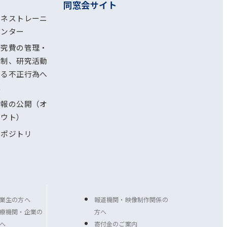
同窓会サイト
ルネストレーニ
センター
研究費の管理・
体制、研究活動
ける不正行為へ
応
情報の公開（オ
アウト）
リポジトリ
業生の方へ
報道機関・映像制作関係の
療機関・企業の
方へ
へ
寄付金のご案内