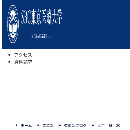
本学について
学びの特色
学部・学科
キャンパスライフ
入試情報
受験相談会
アクセス
資料請求
ホーム
柔道部
柔道部ブログ
大吉 賢 20