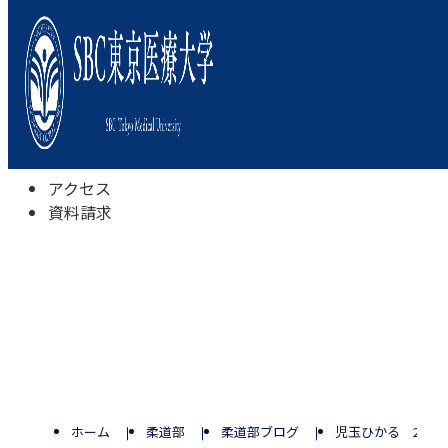
本学について
学びの特色
学部・学科
キャンパスライフ
入試情報
受験相談会
アクセス
資料請求
ホーム
柔道部
柔道部ブログ
児玉ひかる 23