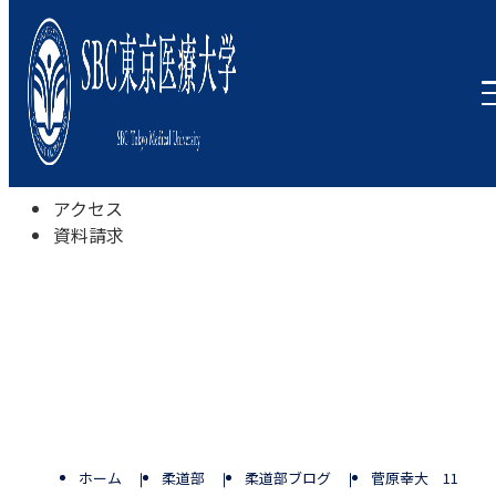
本学について
学びの特色
学部・学科
キャンパスライフ
入試情報
受験相談会
アクセス
資料請求
ホーム
柔道部
柔道部ブログ
菅原幸大 11