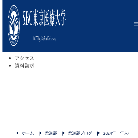
本学について
学びの特色
学部・学科
キャンパスライフ
入試情報
受験相談会
アクセス
資料請求
ホーム
柔道部
柔道部ブログ
2024年 年末のご