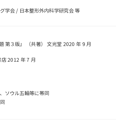
グ学会 / 日本整形外内科学研究会 等
版』 （共著） 文光堂 2020 年 9 月
012 年 7 月
輪、ソウル五輪等に帯同
帯同