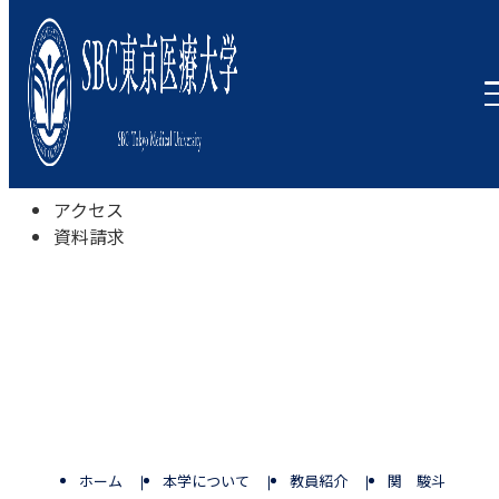
本学について
学びの特色
学部・学科
キャンパスライフ
入試情報
受験相談会
アクセス
資料請求
ホーム
本学について
教員紹介
関 駿斗