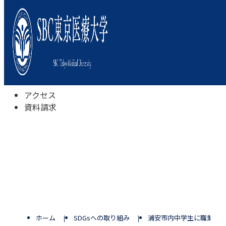
本学について
学びの特色
学部・学科
キャンパスライフ
入試情報
受験相談会
アクセス
資料請求
ホーム
SDGsへの取り組み
浦安市内中学生に職業体