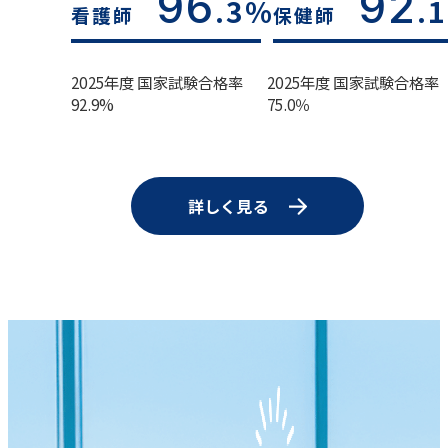
96
92
.3%
.
看護師
保健師
2025年度 国家試験合格率
2025年度 国家試験合格率
92.9%
75.0％
詳しく見る