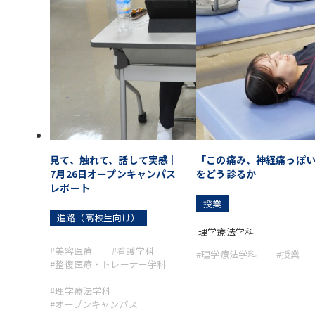
見て、触れて、話して実感｜
「この痛み、神経痛っぽ
7月26日オープンキャンパス
をどう診るか
レポート
授業
進路（高校生向け）
理学療法学科
#美容医療
#看護学科
#理学療法学科
#授業
#整復医療・トレーナー学科
#理学療法学科
#オープンキャンパス