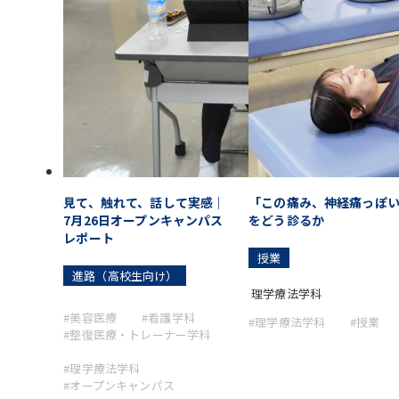
見て、触れて、話して実感｜
「この痛み、神経痛っぽ
7月26日オープンキャンパス
をどう診るか
レポート
授業
進路（高校生向け）
理学療法学科
#美容医療
#看護学科
#理学療法学科
#授業
#整復医療・トレーナー学科
#理学療法学科
#オープンキャンパス