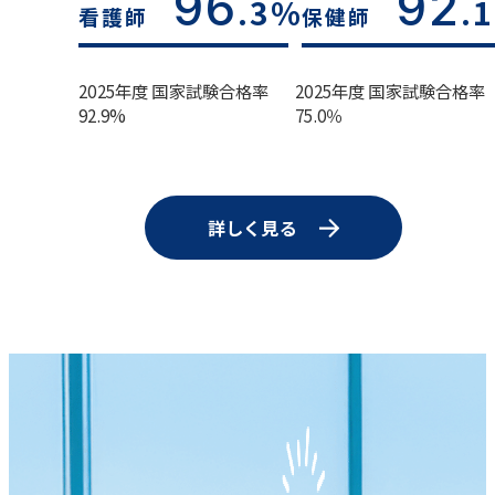
96
92
.3%
.
看護師
保健師
2025年度 国家試験合格率
2025年度 国家試験合格率
92.9%
75.0％
詳しく見る