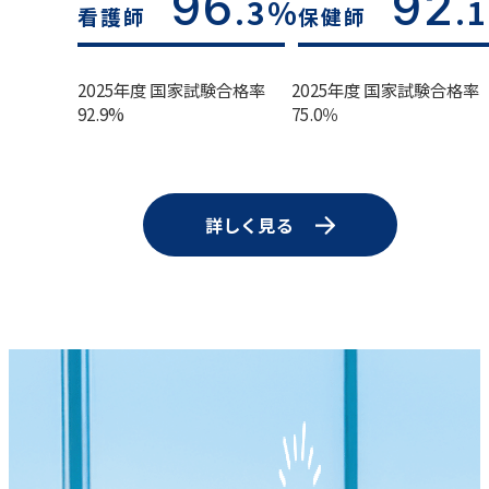
96
92
.3%
.
看護師
保健師
2025年度 国家試験合格率
2025年度 国家試験合格率
92.9%
75.0％
詳しく見る