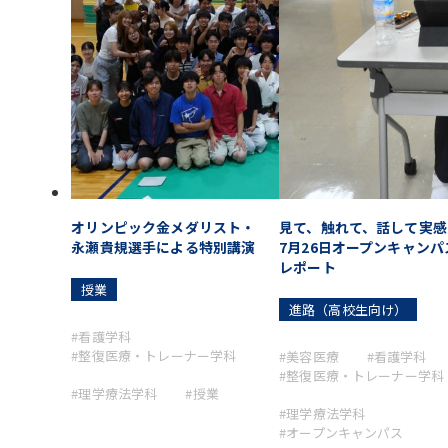
オリンピック金メダリスト・
見て、触れて、話して実感
永瀬貴規選手による特別講演
7月26日オープンキャンパ
レポート
授業
進路（高校生向け）
#看護学科
#整復医療・トレーナー学科
#美容医療
#看護学科
#整復医療・トレーナー学科
#理学療法学科
#授業
#理学療法学科
#オープンキャンパス