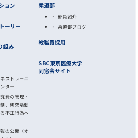
柔道部
ション
部員紹介
トーリー
柔道部ブログ
教職員採用
り組み
SBC東京医療大学
同窓会サイト
ルネストレーニ
センター
研究費の管理・
体制、研究活動
ける不正行為へ
応
情報の公開（オ