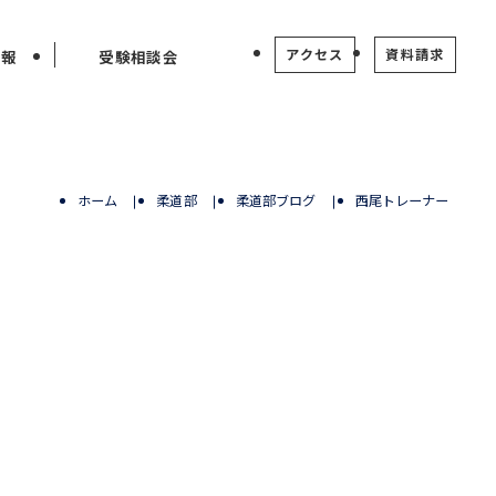
アクセス
資料請求
情報
受験相談会
ホーム
柔道部
柔道部ブログ
西尾トレーナー