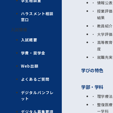
学生相談室
情報公表
授業評価
ハラスメント相談
結果
窓口
教員紹介
入試情報
大学評価
入試概要
高等教育
度
学費・奨学金
就職先実
Web出願
学びの特色
よくあるご質問
学部・学科
デジタルパンフレ
理学療法
ット
整復医療
ー学科
デジタル募集要項