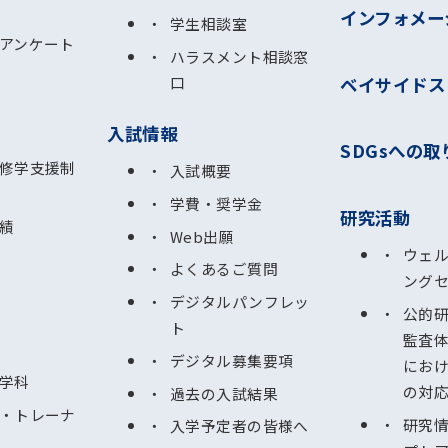
インフォメー
学生相談室
アンケート
ハラスメント相談窓
ベイサイドス
口
入試情報
SDGsへの取
修学支援制
入試概要
学費・奨学金
研究活動
績
Web出願
ウェ
よくあるご質問
ング
デジタルパンフレッ
公的
ト
監査
デジタル募集要項
にお
学科
の対
過去の入試結果
・トレーナ
研究
入学予定者の皆様へ